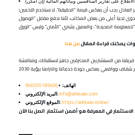
المنافسين وبياناتهم المالية (إن أمكن).
ر العادل يجب أن يعكس قيمة “الحقيقة”. لا نستخدم التخمين؛
جدوى لدينا أعلى من بعض المكاتب، لأننا ندفع مقابل “الوصول
 الصحيحة”، والعميل يشتري “الأمان” وليس “الورق”.
وات يمكنك قراءة المقال
من هنا
فريقنا من الاستشاريين المحترفين جاهز لاستقبالك، ومناقشة
ا
لهاتف:
+
966595189606
info@arkkaan.com
:
البريد الإلكتروني
https://arkkaan.online/
:
الموقع الإلكتروني
: الاستثمار في المعرفة هو أضمن استثمار. اتصل بنا الآن