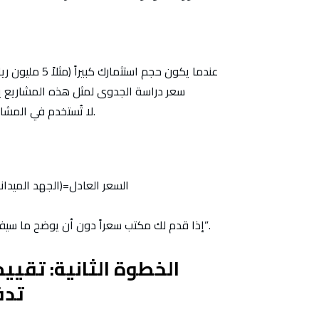
عندما يكون حجم 
سعر دراسة الجدوى لمثل هذه المشاريع يكو
(Monte Carlo Simulation, Sensitivity Analysis) لا تُستخدم في المشاريع الصغيرة.
السعر العادل=(الجهد الميدا
إذا قدم لك مكتب سعراً دون أن يوضح ما سيفعله في كل من هذه المعادلات، فهو يعطيك سعراً “عشوائياً”.
الخطوة الثانية: تقييم
تدف