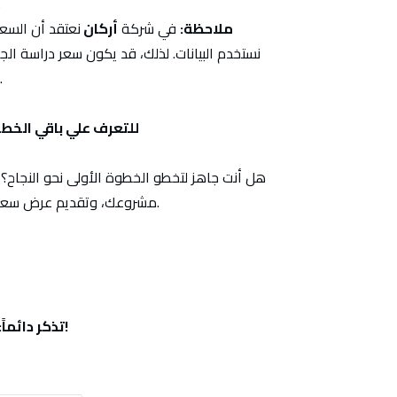
الاطلاع على تقارير 
ملاحظة
:
في شركة
أركان
نعتقد أن السع
نستخدم البيانات. لذلك، قد يكون سعر دراسة ال
للمعلومة
للتعرف علي باقي الخط
هل أنت جاهز لتخطو الخطوة الأولى نحو النجاح؟ 
مشروعك، وتقديم عرض سعر شفاف وواقعي يعكس جودة خدماتنا والتزامنا برؤية 2030.
!
تذكر دائماً