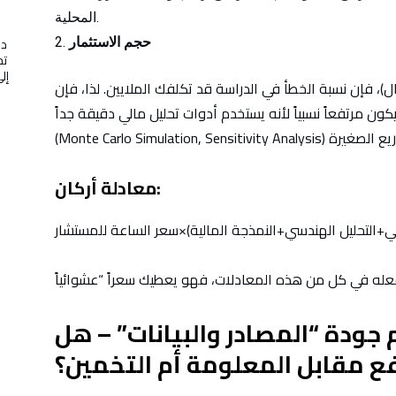
المحلية.
در
حجم الاستثمار
تج
استثمارك كبيراً (مثلاً 5 مليون ريال)، فإن نسبة الخطأ في الدراسة قد تكلفك الملايين. لذا، فإن
ن مرتفعاً نسبياً لأنه يستخدم أدوات تحليل مالي دقيقة جداً
معادلة أركان:
ني+التحليل الهندسي+النمذجة المالية)×سعر الساعة للمستشار
 جودة “المصادر والبيانات” – هل
ع مقابل المعلومة أم التخمين؟