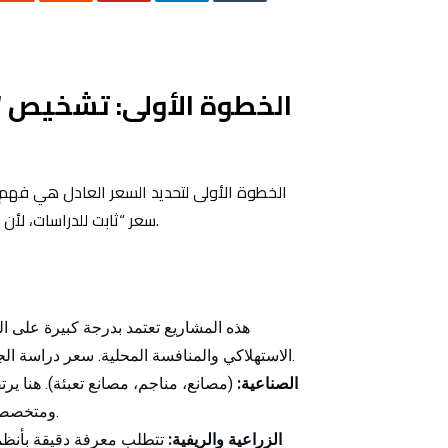
أفضل مكتب دراسات جدوى في السعودية
الخطوة الأولى: تشخيص 
الخطوة الأولى لتحديد السعر العادل هي فهم أن
سعر “ثابت للدراسات، لأن مشروع “مقالة صبغ” يختلف تماماً عن مشروع “مصنع أسمنت.
الاستهلاكي والمنافسة المحلية. سعر دراسة الجدوى هنا يتطلب جهد بحث تسويقي كبير أكثر من جهد هندسي.
الصناعية
:
(مصانع، مناجم، مصانع تعبئة). هنا ي
ومتخصصين لتحديد المعدات، خطوط الإنتاج، وتكاليف الطاقة والصيانة.
الزراعية والريفية
:
تتطلب معرفة دقيقة بأنظمة