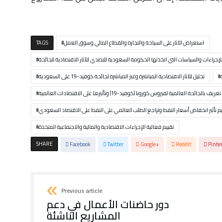
استعراض الآثار على السياحة والتجارة والقطاع المالي وسوق العمل
TAGS
إجراءات والسياسات التي اتخذتها الحكومة السعودية للتصدي للآثار الاقتصادية للجائحة
تحليل للآثار الاقتصادية المباشرة وغير المباشرة لجائحة كوفيد-19 على السعودية
تعريف بالجائحة العالمية لفيروس كورونا (كوفيد-19) وتأثيرها على الاقتصادات العالمية
يم تأثير انخفاض أسعار النفط وتراجع الطلب العالمي على النفط على الاقتصاد السعودي
تقييم فعالية الإجراءات الاقتصادية والمالية والاجتماعية المتخذة
SHARE
Facebook
Twitter
Google+
Reddit
Pinte
Previous article
دور حاضنات الأعمال في دعم
المشاريع الناشئة