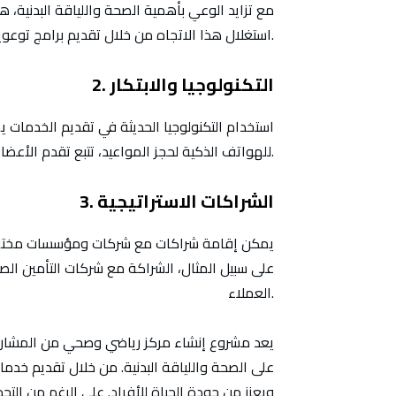
مع تزايد الوعي بأهمية الصحة واللياقة البدنية، ه
استغلال هذا الاتجاه من خلال تقديم برامج توعوية وفعاليات مجتمعية لتعزيز مكانة المركز في المجتمع.
2. التكنولوجيا والابتكار
استخدام التكنولوجيا الحديثة في تقديم الخدمات ي
للهواتف الذكية لحجز المواعيد، تتبع تقدم الأعضاء، وتقديم نصائح صحية ورياضية.
3. الشراكات الاستراتيجية
يمكن إقامة شراكات مع شركات ومؤسسات مختلفة لت
على سبيل المثال، الشراكة مع شركات التأمين ا
العملاء.
يعد مشروع إنشاء مركز رياضي وصحي من المشاريع 
على الصحة واللياقة البدنية. من خلال تقديم خدمات
ويعزز من جودة الحياة للأفراد. على الرغم من الت