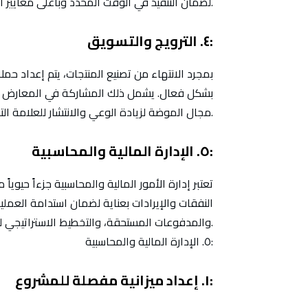
لضمان التنفيذ في الوقت المحدد وبأعلى معايير الجودة.
٤. الترويج والتسويق:
بمجرد الانتهاء من تصنيع المنتجات، يتم إعداد حمل
بشكل فعال. يشمل ذلك المشاركة في المعارض وال
مجال الموضة لزيادة الوعي والانتشار للعلامة التجارية بشكل ملحوظ.
٥. الإدارة المالية والمحاسبية:
تعتبر إدارة الأمور المالية والمحاسبية جزءاً حيويا
النفقات والإيرادات بعناية لضمان استدامة العملي
والمدفوعات المستحقة، والتخطيط الاستراتيجي للنمو المستقبلي وتوسيع نطاق الأعمال بشكل مستدام.
٥. الإدارة المالية والمحاسبية:
١. إعداد ميزانية مفصلة للمشروع: