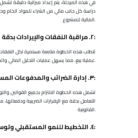
في هذه المرحلة، يتم إعداد ميزانية دقيقة تشمل 
دراسة كل جانب مالي من الشراء للمواد الخام وحتى
المالية للمشروع.
٢. مراقبة النفقات والإيرادات بدقة:
تتطلب هذه الخطوة متابعة مستمرة لكل النفقات 
عملية بيع، مما يسهل عمليات التحليل المالي واتخاذ القرارات المستنيرة بناءً على البيانات المالية المحدثة.
٣. إدارة الضرائب والمدفوعات المستحقة:
تشمل هذه الخطوة الالتزام بجميع القوانين واللوا
التعامل بدقة مع الإقرارات الضريبية ودفعاتها، 
القانونية.
٤. التخطيط للنمو المستقبلي وتوسيع الأعمال: