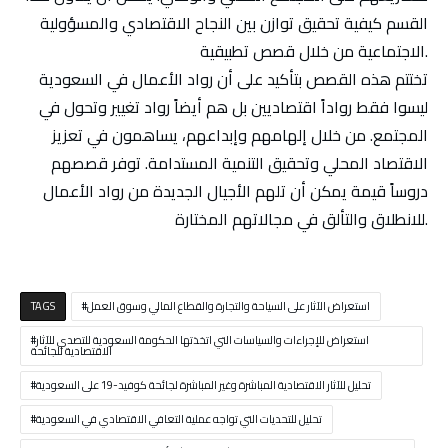
القسم كيفية تحقيق توازن بين النجاح الاقتصادي والمسؤولية
الاجتماعية من خلال قصص تطبيقية.
تختتم هذه القصص بتأكيد على أن رواد الأعمال في السعودية
ليسوا فقط رواداً اقتصاديين بل هم أيضاً رواد تغيير وتحول في
المجتمع. من خلال إلهامهم وإبداعهم، يساهمون في تعزيز
الاقتصاد المحلي وتحقيق التنمية المستدامة. توفر قصصهم
دروساً قيمة يمكن أن تلهم الأجيال الجديدة من رواد الأعمال
للانطلاق والتألق في مجالاتهم المختارة.
استعراض الآثار على السياحة والتجارة والقطاع المالي وسوق العمل
TAGS
استعراض للإجراءات والسياسات التي اتخذتها الحكومة السعودية للتصدي للآثار
الاقتصادية للجائحة
تحليل للآثار الاقتصادية المباشرة وغير المباشرة لجائحة كوفيد-19 على السعودية
تحليل للتحديات التي تواجه عملية التعافي الاقتصادي في السعودية