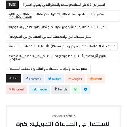
استعراض الآثار على السياحة والتجارة والقطاع المالي وسوق العمل
TAGS
استعراض للإجراءات والسياسات التي اتخذتها الحكومة السعودية للتصدي للآثار
الاقتصادية للجائحة
تحليل للآثار الاقتصادية المباشرة وغير المباشرة لجائحة كوفيد-19 على السعودية
تحليل للتحديات التي تواجه عملية التعافي الاقتصادي في السعودية
تعريف بالجائحة العالمية لفيروس كورونا (كوفيد-19) وتأثيرها على الاقتصادات العالمية
تقييم تأثير انخفاض أسعار النفط وتراجع الطلب العالمي على النفط على الاقتصاد
السعودي
تقييم فعالية الإجراءات الاقتصادية والمالية والاجتماعية المتخذة
SHARE
Facebook
Twitter
Google+
Reddit
Pinterest
Linkedin
Tumblr
Previous article
الاستثمار في الصناعات التحويلية: ركيزة