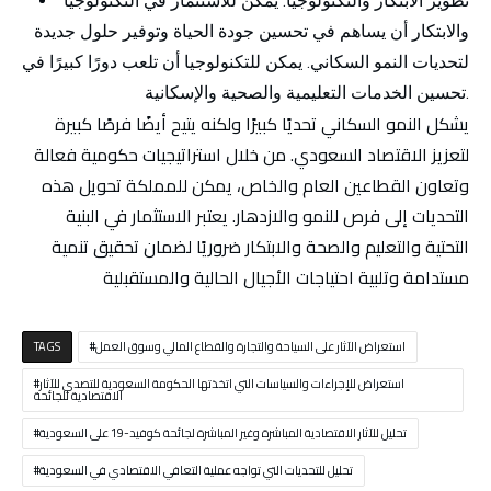
تطوير الابتكار والتكنولوجيا:
يمكن للاستثمار في التكنولوجيا
والابتكار أن يساهم في تحسين جودة الحياة وتوفير حلول جديدة
لتحديات النمو السكاني. يمكن للتكنولوجيا أن تلعب دورًا كبيرًا في
تحسين الخدمات التعليمية والصحية والإسكانية.
يشكل النمو السكاني تحديًا كبيرًا ولكنه يتيح أيضًا فرصًا كبيرة
لتعزيز الاقتصاد السعودي. من خلال استراتيجيات حكومية فعالة
وتعاون القطاعين العام والخاص، يمكن للمملكة تحويل هذه
التحديات إلى فرص للنمو والازدهار. يعتبر الاستثمار في البنية
التحتية والتعليم والصحة والابتكار ضروريًا لضمان تحقيق تنمية
مستدامة وتلبية احتياجات الأجيال الحالية والمستقبلية
استعراض الآثار على السياحة والتجارة والقطاع المالي وسوق العمل
TAGS
استعراض للإجراءات والسياسات التي اتخذتها الحكومة السعودية للتصدي للآثار
الاقتصادية للجائحة
تحليل للآثار الاقتصادية المباشرة وغير المباشرة لجائحة كوفيد-19 على السعودية
تحليل للتحديات التي تواجه عملية التعافي الاقتصادي في السعودية