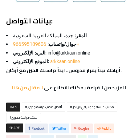
بيانات التواصل:
جدة، المملكة العربية السعودية.
المقر:
966595189606+
جوال/واتساب:
info@arkkaan.online
البريد الإلكتروني:
arkkaan.online
الموقع الإلكتروني:
أرباحك تبدأ بقرار مدروس.. ابدأ دراستك الحين مع أركان.
للمزيد من القراءة يمكنك الاطلاع على
المقال من هنا
مكاتب دراسة جدوى في الرياض
أفضل مكتب دراسة جدوى
TAGS
مكتب دراسة جدوى
SHARE
Facebook
Twitter
Google+
Reddit