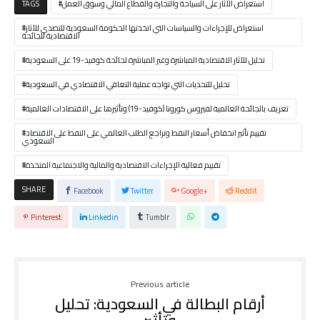
استعراض الآثار على السياحة والتجارة والقطاع المالي وسوق العمل
TAGS
استعراض للإجراءات والسياسات التي اتخذتها الحكومة السعودية للتصدي للآثار
الاقتصادية للجائحة
تحليل للآثار الاقتصادية المباشرة وغير المباشرة لجائحة كوفيد-19 على السعودية
تحليل للتحديات التي تواجه عملية التعافي الاقتصادي في السعودية
تعريف بالجائحة العالمية لفيروس كورونا (كوفيد-19) وتأثيرها على الاقتصادات العالمية
تقييم تأثير انخفاض أسعار النفط وتراجع الطلب العالمي على النفط على الاقتصاد
السعودي
تقييم فعالية الإجراءات الاقتصادية والمالية والاجتماعية المتخذة
SHARE
Facebook
Twitter
Google+
Reddit
Pinterest
Linkedin
Tumblr
Previous article
أرقام البطالة في السعودية: تحليل