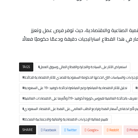
تنمية الصناعية والاقتصادية، حيث توفر فرص عمل وتعزز
مار في هذا القطاع استراتيجيات دقيقة ودعمًا حكوميًا فعالًا
استعراض الآثار على السياحة والتجارة والقطاع المالي وسوق العمل
TAGS
إجراءات والسياسات التي اتخذتها الحكومة السعودية للتصدي للآثار الاقتصادية للجائحة
تحليل للآثار الاقتصادية المباشرة وغير المباشرة لجائحة كوفيد-19 على السعودية
تعريف بالجائحة العالمية لفيروس كورونا (كوفيد-19) وتأثيرها على الاقتصادات العالمية
يم تأثير انخفاض أسعار النفط وتراجع الطلب العالمي على النفط على الاقتصاد السعودي
تقييم فعالية الإجراءات الاقتصادية والمالية والاجتماعية المتخذة
SHARE
Facebook
Twitter
Google+
Reddit
Pinte