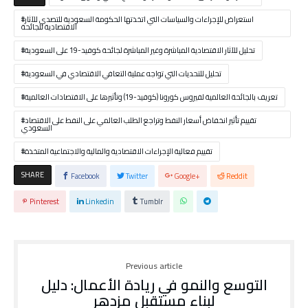
استعراض للإجراءات والسياسات التي اتخذتها الحكومة السعودية للتصدي للآثار
الاقتصادية للجائحة
تحليل للآثار الاقتصادية المباشرة وغير المباشرة لجائحة كوفيد-19 على السعودية
تحليل للتحديات التي تواجه عملية التعافي الاقتصادي في السعودية
تعريف بالجائحة العالمية لفيروس كورونا (كوفيد-19) وتأثيرها على الاقتصادات العالمية
تقييم تأثير انخفاض أسعار النفط وتراجع الطلب العالمي على النفط على الاقتصاد
السعودي
تقييم فعالية الإجراءات الاقتصادية والمالية والاجتماعية المتخذة
SHARE
Facebook
Twitter
Google+
Reddit
Pinterest
Linkedin
Tumblr
Previous article
التوسع والنمو في ريادة الأعمال: دليل
لبناء مستقبل مزدهر