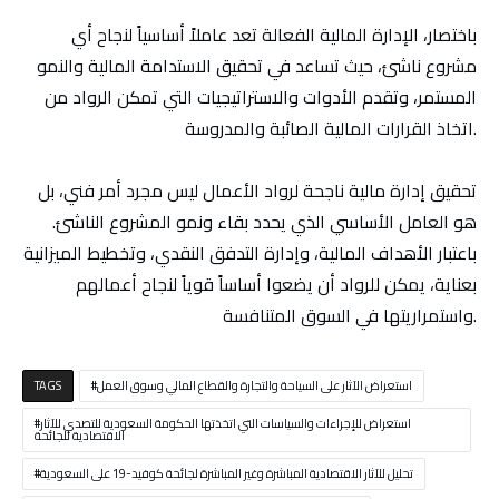
باختصار، الإدارة المالية الفعالة تعد عاملاً أساسياً لنجاح أي
مشروع ناشئ، حيث تساعد في تحقيق الاستدامة المالية والنمو
المستمر، وتقدم الأدوات والاستراتيجيات التي تمكن الرواد من
اتخاذ القرارات المالية الصائبة والمدروسة.
تحقيق إدارة مالية ناجحة لرواد الأعمال ليس مجرد أمر فني، بل
هو العامل الأساسي الذي يحدد بقاء ونمو المشروع الناشئ.
باعتبار الأهداف المالية، وإدارة التدفق النقدي، وتخطيط الميزانية
بعناية، يمكن للرواد أن يضعوا أساساً قوياً لنجاح أعمالهم
واستمراريتها في السوق المتنافسة.
استعراض الآثار على السياحة والتجارة والقطاع المالي وسوق العمل
TAGS
استعراض للإجراءات والسياسات التي اتخذتها الحكومة السعودية للتصدي للآثار
الاقتصادية للجائحة
تحليل للآثار الاقتصادية المباشرة وغير المباشرة لجائحة كوفيد-19 على السعودية