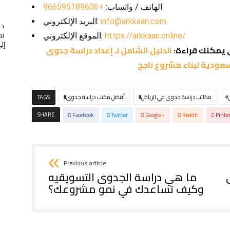
الهاتف / واتساب:
+966595189606
info@arkkaan.com
البريد الإلكتروني:
در
تج
https://arkkaan.online/
الموقع الإلكتروني:
 يمكنك قراءة:
الدليل الشامل لـ إعداد دراسة جدوى
سعودية لبناء مشروع ناجح
مكاتب دراسة جدوى في الرياض
أفضل مكتب دراسة جدوى
TAGS
SHARE
Facebook
Twitter
Google+
Reddit
Pinte
Previous article
ما هي دراسة الجدوى التسويقيه
وكيف تساعدك في نمو مشروعك؟