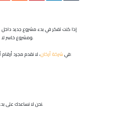
الدليل الشامل لـ إع
الدليل الشامل لـ إعداد دراسة جدوى احترافية
في السعودية لبناء مشروع ناجح
إذا كنت تفكر في بدء مشروع جديد داخل 
ومشروع خاسر لا يبدأ بعد التشغيل… بل يبدأ من إعداد دراسة الجدوى الاحترافية.
، لا نقدم مجرد أرقام أو تقارير نظرية، بل نقدم تحليلًا استثماريًا متكاملًا يساعدك على:
في
شركة أركان
نحن لا نساعدك على بدء مشروع فقط… بل نساعدك على بناء مشروع ناجح من البداية.