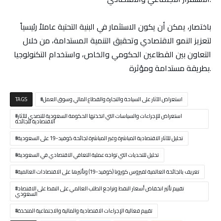
باختصار، يمكن أن يكون الاستثمار في البنية التحتية عاملاً رئيسياً
لتعزيز النمو الاقتصادي وتحقيق التنمية المستدامة، من خلال
التعاون بين القطاعين الحكومي والخاص، واستخدام التكنولوجيا
بطريقة مستدامة ومؤثرة.
استعراض الآثار على السياحة والتجارة والقطاع المالي وسوق العمل
TAGS
استعراض للإجراءات والسياسات التي اتخذتها الحكومة السعودية للتصدي للآثار
الاقتصادية للجائحة
تحليل للآثار الاقتصادية المباشرة وغير المباشرة لجائحة كوفيد-19 على السعودية
تحليل للتحديات التي تواجه عملية التعافي الاقتصادي في السعودية
تعريف بالجائحة العالمية لفيروس كورونا (كوفيد-19) وتأثيرها على الاقتصادات العالمية
تقييم تأثير انخفاض أسعار النفط وتراجع الطلب العالمي على النفط على الاقتصاد
السعودي
تقييم فعالية الإجراءات الاقتصادية والمالية والاجتماعية المتخذة