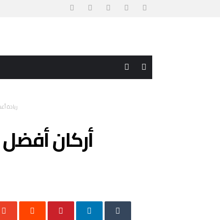
ريادة أع
أركان أفضل