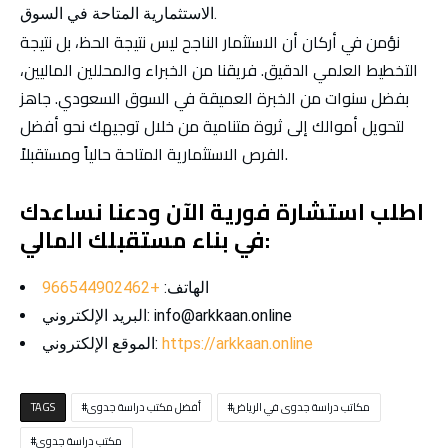
الاستثمارية المتاحة في السوق.
نؤمن في أركان أن الاستثمار الناجح ليس نتيجة الحظ، بل نتيجة
التخطيط العلمي الدقيق. فريقنا من الخبراء والمحللين الماليين،
بفضل سنوات من الخبرة العميقة في السوق السعودي. جاهز
لتحويل أموالك إلى ثروة متنامية من خلال توجيهك نحو أفضل
الفرص الاستثمارية المتاحة حالياً ومستقبلاً.
اطلب استشارة فورية الآن ودعنا نساعدك
في بناء مستقبلك المالي:
الهاتف:
+966544902462
البريد الإلكتروني: info@arkkaan.online
https://arkkaan.online
الموقع الإلكتروني:
مكاتب دراسة جدوى في الرياض
أفضل مكتب دراسة جدوى
TAGS
مكتب دراسة جدوى