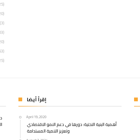
25)
20)
(3)
03)
20)
63)
25)
إقرأ أيضا
April 19, 2020
در
أهمية البنية التحتية: دورها في دعم النمو الاقتصادي
ال
وتعزيز التنمية المستدامة